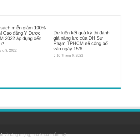
 sách miễn giảm 100%
Dự kiến kết quả kỳ thi đánh
hí Cao đẳng Y Dược
giá năng lực của ĐH Sư
 2022 áp dụng đến
Phạm TPHCM sẽ công bố
o?
vào ngày 15/6.
áng 9, 2022
10 Tháng 6, 2022
nh về răng miệng, nha khoa thẩm mỹ.