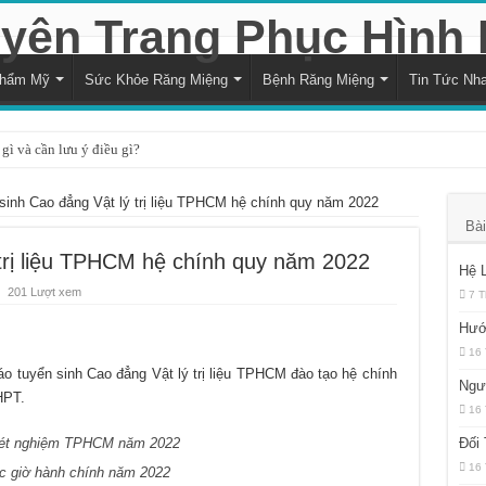
Thẩm Mỹ
Sức Khỏe Răng Miệng
Bệnh Răng Miệng
Tin Tức Nh
gì và cần lưu ý điều gì?
à cách xử lý hiệu quả
sinh Cao đẳng Vật lý trị liệu TPHCM hệ chính quy năm 2022
i với sức khỏe răng miệng
Bài
trạng trẻ bị vỡ răng hiệu quả
 trị liệu TPHCM hệ chính quy năm 2022
Hệ 
ng nướu răng trong cùng hàm dưới
201 Lượt xem
7 T
và kéo dài bao lâu?
Hướ
16 
 là quyết định hợp lý?
 tuyển sinh Cao đẳng Vật lý trị liệu TPHCM đào tạo hệ chính
Ngư
đối với sức khỏe răng miệng
HPT.
16 
ủa sự thiếu hụt chất dinh dưỡng
Xét nghiệm TPHCM năm 2022
Đối
h răng bằng muối hàng ngày?
16 
c giờ hành chính năm 2022