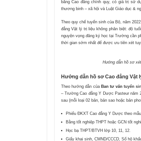
bằng Cao đẳng chính quy, có giá trị sử d
thương binh – xã hội và Luật Giáo dục & ng
Theo quy chế tuyển sinh của Bộ, năm 202
đẳng Vật lý trị liệu không phân biệt: độ tu
nguyện vọng đăng ký học tại Trường cần p
thời gian sớm nhất để được ưu tiên xét tuy
Hướng dẫn hồ sơ xét 
Hướng dẫn hồ sơ Cao đẳng Vật lý
Theo hướng dẫn của
Ban tư vấn
tuyển s
– Trường Cao đẳng Y Dược Pasteur năm 20
sau (mỗi loại 02 bản, bản sao hoặc bản pho
Phiếu ĐKXT Cao đẳng Y Dược theo mẫu
Bằng tốt nghiệp THPT hoặc GCN tốt ngh
Học bạ THPT/BTVH lớp 10, 11, 12.
Giấy khai sinh, CMND/CCCD, Sổ hộ khẩu