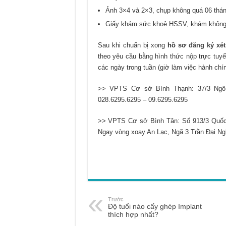
Ảnh 3×4 và 2×3, chụp không quá 06 thán
Giấy khám sức khoẻ HSSV, khám không 
Sau khi chuẩn bị xong
hồ sơ
đăng ký xét
theo yêu cầu bằng hình thức nộp trực tuyế
các ngày trong tuần (giờ làm việc hành chín
>> VPTS Cơ sở Bình Thạnh: 37/3 Ngô
028.6295.6295 – 09.6295.6295
>> VPTS Cơ sở Bình Tân: Số 913/3 Quốc
Ngay vòng xoay An Lạc, Ngã 3 Trần Đại Ng
Trước
Độ tuổi nào cấy ghép Implant
thích hợp nhất?