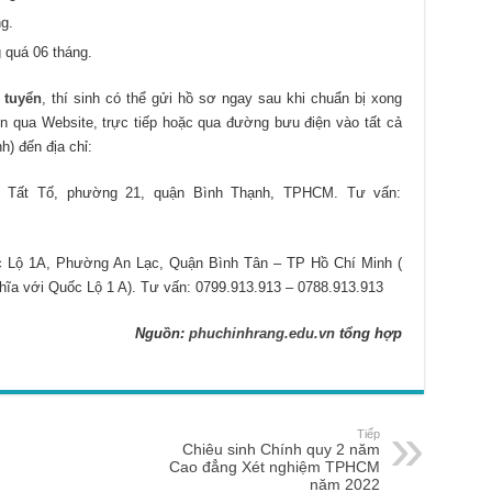
g.
quá 06 tháng.
 tuyển
, thí sinh có thể gửi hồ sơ ngay sau khi chuẩn bị xong
n qua Website, trực tiếp hoặc qua đường bưu điện vào tất cả
h) đến địa chỉ:
 Tất Tố, phường 21, quận Bình Thạnh, TPHCM. Tư vấn:
 Lộ 1A, Phường An Lạc, Quận Bình Tân – TP Hồ Chí Minh (
hĩa với Quốc Lộ 1 A). Tư vấn: 0799.913.913 – 0788.913.913
Nguồn:
phuchinhrang.edu.vn
tổng hợp
Tiếp
Chiêu sinh Chính quy 2 năm
Cao đẳng Xét nghiệm TPHCM
năm 2022