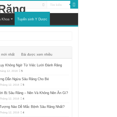
a Khoa
Tuyển sinh Y Dược
 mới nhất
Bài được xem nhiều
Lụy Không Ngờ Từ Việc Lười Đánh Răng
háng 12, 2016
5
ng Dẫn Ngừa Sâu Răng Cho Bé
Tháng 12, 2016
5
ời Bị Sâu Răng – Nên Và Không Nên Ăn Gì?
Tháng 12, 2016
4
 Tượng Nào Dễ Mắc Bệnh Sâu Răng Nhất?
Tháng 12, 2016
4