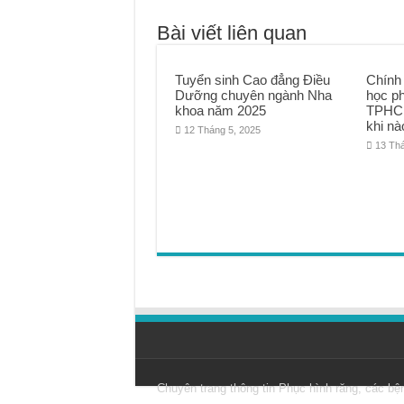
Bài viết liên quan
Tuyển sinh Cao đẳng Điều
Chính
Dưỡng chuyên ngành Nha
học p
khoa năm 2025
TPHCM
khi nà
12 Tháng 5, 2025
13 Th
Chuyên trang thông tin
Phục hình răng
, các bệ