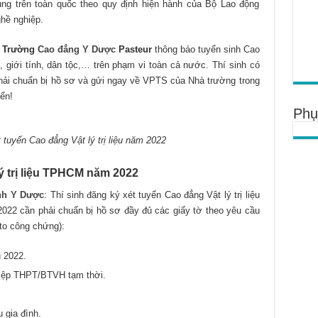
ụng trên toàn quốc theo quy định hiện hành của Bộ Lao động
hề nghiệp.
2
Trường
Cao đẳng Y Dược
Pasteur
thông báo tuyển sinh Cao
ổi, giới tính, dân tộc,… trên phạm vi toàn cả nước. Thí sinh có
hải chuẩn bị hồ sơ và gửi ngay về VPTS của Nhà trường trong
ển!
Phụ
tuyển Cao đẳng Vật lý trị liệu năm 2022
 trị liệu TPHCM năm 2022
inh Y Dược
: Thí sinh đăng ký xét tuyển Cao đẳng Vật lý trị liệu
22 cần phải chuẩn bị hồ sơ đầy đủ các giấy tờ theo yêu cầu
to công chứng):
 2022.
iệp THPT/BTVH tạm thời.
 gia đình.