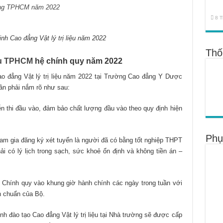
ưỡng TPHCM năm 2022
8 T
inh Cao đẳng Vật lý trị liệu năm 2022
Thố
iệu TPHCM
hệ chính quy năm 2022
ao đẳng Vật lý trị liệu năm 2022 tại Trường Cao đẳng Y Dược
cần phải nắm rõ như sau:
n thi đầu vào, đảm bảo chất lượng đầu vào theo quy định hiện
Phụ
am gia đăng ký xét tuyển là người đã có bằng tốt nghiệp THPT
 có lý lịch trong sạch, sức khoẻ ổn định và không tiền án –
Chính quy vào khung giờ hành chính các ngày trong tuần với
h chuẩn của Bộ.
h đào tạo Cao đẳng Vật lý trị liệu tại Nhà trường sẽ được cấp