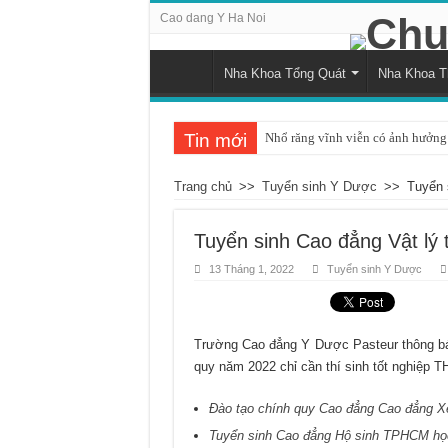
Cao dang Y Ha Noi
Nha Khoa Tổng Quát
Nha Khoa 
Tin mới
Nhổ răng vĩnh viễn có ảnh hưởng 
Tình trạng răng bị đau khi nhai v
Trang chủ
>>
Tuyển sinh Y Dược
>>
Tuyển 
Những ảnh hưởng của cao răng đố
Cách nhận biết và khắc phục tình 
Tuyển sinh Cao đẳng Vật lý
Nguyên nhân và cách điều trị sư
13 Tháng 1, 2022
Tuyển sinh Y Dược
Quá trình mọc răng khôn bắt đầu 
Chụp x-quang răng khôn: Khi nào
Trường Cao đẳng Y Dược Pasteur thông báo
Tác động tiêu cực của hút thuốc 
quy năm 2022 chỉ cần thí sinh tốt nghiệp T
Chảy máu chân răng và dấu hiệu c
Đào tạo chính quy Cao đẳng Cao đẳng 
Có nên áp dụng phương pháp đán
Tuyển sinh Cao đẳng Hộ sinh TPHCM họ