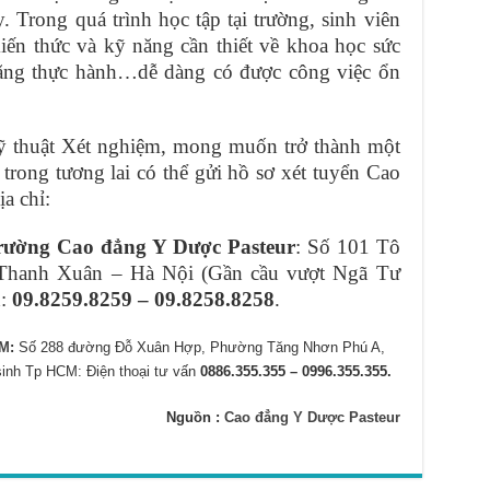
 Trong quá trình học tập tại trường, sinh viên
iến thức và kỹ năng cần thiết về khoa học sức
năng thực hành…dễ dàng có được công việc ổn
Kỹ thuật Xét nghiệm, mong muốn trở thành một
trong tương lai có thể gửi hồ sơ xét tuyển Cao
a chỉ:
ường Cao đẳng Y Dược Pasteur
: Số 101 Tô
Thanh Xuân – Hà Nội (Gần cầu vượt Ngã Tư
h:
09.8259.8259 – 09.8258.8258
.
CM
:
Số 288 đường Đỗ Xuân Hợp, Phường Tăng Nhơn Phú A,
sinh Tp HCM: Điện thoại tư vấn
0886.355.355 – 0996.355.355.
Nguồn :
Cao đẳng Y Dược Pasteur