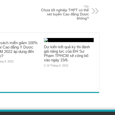
Tiếp
Chưa tốt nghiệp THPT có thể
xét tuyển Cao đẳng Dược
không?
 sách miễn giảm 100%
Dự kiến kết quả kỳ thi đánh
hí Cao đẳng Y Dược
giá năng lực của ĐH Sư
 2022 áp dụng đến
Phạm TPHCM sẽ công bố
o?
vào ngày 15/6.
áng 9, 2022
10 Tháng 6, 2022