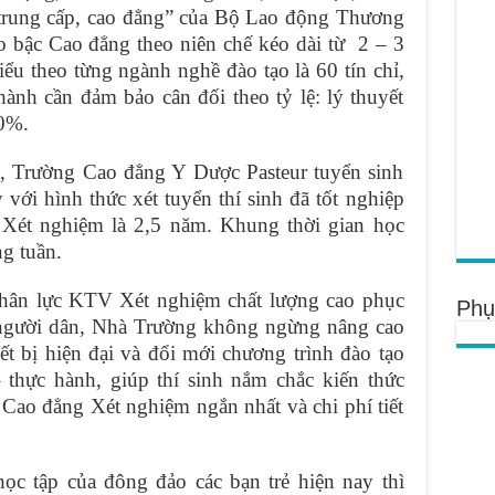
ộ trung cấp, cao đẳng” của Bộ Lao động Thương
ạo bậc Cao đẳng theo niên chế kéo dài từ 2 – 3
iểu theo từng ngành nghề đào tạo là 60 tín chỉ,
hành cần đảm bảo cân đối theo tỷ lệ: lý thuyết
0%.
, Trường Cao đẳng Y Dược Pasteur tuyển sinh
với hình thức xét tuyển thí sinh đã tốt nghiệp
Xét nghiệm là 2,5 năm. Khung thời gian học
g tuần.
hân lực KTV Xét nghiệm chất lượng cao phục
Phụ
người dân, Nhà Trường không ngừng nâng cao
iết bị hiện đại và đổi mới chương trình đào tạo
 thực hành, giúp thí sinh nắm chắc kiến thức
Cao đẳng Xét nghiệm ngắn nhất và chi phí tiết
ọc tập của đông đảo các bạn trẻ hiện nay thì