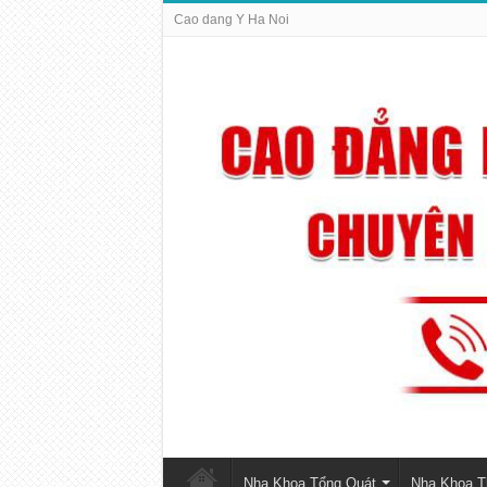
Cao dang Y Ha Noi
Nha Khoa Tổng Quát
Nha Khoa 