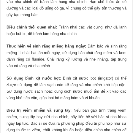
vào nha chỉnh để tránh làm hỏng nha chỉnh. Hạn chế thức ăn có
đường và các loại đồ uống có ga, vì chúng có thể gây tổn thương và
gây tạo mảng bám.
Điều chỉnh thói quen nhai:
Tránh nhai các vật cứng, như đá lạnh
hoặc bút bi, để tránh làm hỏng nha chỉnh.
Thực hiện vệ sinh răng miệng hàng ngày:
Đảm bảo vệ sinh răng
miệng ít nhất hai lần mỗi ngày, sử dụng bàn chải răng mềm và kem
đánh răng có fluoride. Chải răng kỹ lưỡng và nhẹ nhàng, tập trung
vào cả răng và nha chỉnh.
Sử dụng bình xịt nước bọt:
Bình xịt nước bọt (irrigator) có thể
được sử dụng để làm sạch các kẽ răng và nha chỉnh khó tiếp cận.
Sử dụng nước sạch hoặc dung dịch nước muối ấm để xịt vào các
vùng khó tiếp cận, giúp loại bỏ mảng bám và vi khuẩn.
Điều trị viêm nhiễm và sưng tấy:
Nếu bạn gặp tình trạng viêm
nhiễm, sưng tấy hay nứt nha chỉnh, hãy liên hệ với bác sĩ nha khoa
ngay lập tức. Bác sĩ sẽ đưa ra phương pháp điều trị phù hợp như sử
dụng thuốc trị viêm, chất kháng khuẩn hoặc điều chỉnh nha chỉnh để