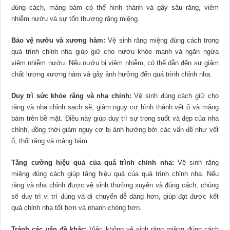
đúng cách, mảng bám có thể hình thành và gây sâu răng, viêm
nhiễm nướu và sự tổn thương răng miệng.
Bảo vệ nướu và xương hàm:
Vệ sinh răng miệng đúng cách trong
quá trình chỉnh nha giúp giữ cho nướu khỏe mạnh và ngăn ngừa
viêm nhiễm nướu. Nếu nướu bị viêm nhiễm, có thể dẫn đến sự giảm
chất lượng xương hàm và gây ảnh hưởng đến quá trình chỉnh nha.
Duy trì sức khỏe răng và nha chỉnh:
Vệ sinh đúng cách giữ cho
răng và nha chỉnh sạch sẽ, giảm nguy cơ hình thành vết ố và mảng
bám trên bề mặt. Điều này giúp duy trì sự trong suốt và đẹp của nha
chỉnh, đồng thời giảm nguy cơ bị ảnh hưởng bởi các vấn đề như vết
ố, thối răng và mảng bám.
Tăng cường hiệu quả của quá trình chỉnh nha:
Vệ sinh răng
miệng đúng cách giúp tăng hiệu quả của quá trình chỉnh nha. Nếu
răng và nha chỉnh được vệ sinh thường xuyên và đúng cách, chúng
sẽ duy trì vị trí đúng và di chuyển dễ dàng hơn, giúp đạt được kết
quả chỉnh nha tốt hơn và nhanh chóng hơn.
Tránh các vấn đề khác:
Việc không vệ sinh răng miệng đúng cách