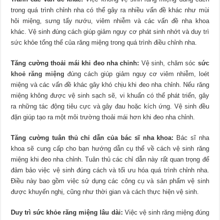
trong quá trình chỉnh nha có thể gây ra nhiều vấn đề khác như mùi
hôi miệng, sưng tấy nướu, viêm nhiễm và các vấn đề nha khoa
khác. Vệ sinh đúng cách giúp giảm nguy cơ phát sinh nhớt và duy trì
sức khỏe tổng thể của răng miệng trong quá trình điều chỉnh nha.
Tăng cường thoải mái khi đeo nha chỉnh:
Vệ sinh, chăm sóc
sức
khoẻ răng miệng
đúng cách giúp giảm nguy cơ viêm nhiễm, loét
miệng và các vấn đề khác gây khó chịu khi đeo nha chỉnh. Nếu răng
miệng không được vệ sinh sạch sẽ, vi khuẩn có thể phát triển, gây
ra những tác động tiêu cực và gây đau hoặc kích ứng. Vệ sinh đều
đặn giúp tạo ra một môi trường thoải mái hơn khi đeo nha chỉnh.
Tăng cường tuân thủ chỉ dẫn của bác sĩ nha khoa:
Bác sĩ nha
khoa sẽ cung cấp cho bạn hướng dẫn cụ thể về cách vệ sinh răng
miệng khi đeo nha chỉnh. Tuân thủ các chỉ dẫn này rất quan trọng để
đảm bảo việc vệ sinh đúng cách và tối ưu hóa quá trình chỉnh nha.
Điều này bao gồm việc sử dụng các công cụ và sản phẩm vệ sinh
được khuyến nghị, cũng như thời gian và cách thực hiện vệ sinh.
Duy trì sức khỏe răng miệng lâu dài:
Việc vệ sinh răng miệng đúng