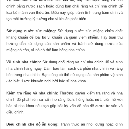
chỉnh bằng nước sạch hoặc dùng bàn chải răng và chỉ nha chỉnh để
loại bỏ mảnh vụn thức ăn. Điều này giúp tránh tình trạng bám dính và
tạo môi trường lý tưởng cho vi khuẩn phát triển.
Sử dụng nước súc miệng:
Sử dụng nước súc miệng chứa chất
kháng khuẩn để loại bỏ vi khuẩn và giảm viêm nhiễm. Hãy tuân thủ
hướng dẫn sử dụng của sản phẩm và tránh sử dụng nước súc
miệng có cồn, vì nó có thể làm hỏng nha chỉnh.
Vệ sinh nha chỉnh:
Sử dụng chổi răng và chỉ nha chỉnh để vệ sinh
nha chỉnh hàng ngày. Đảm bảo làm sạch cả phần nha chỉnh và răng
bên trong nha chỉnh. Bạn cũng có thể sử dụng các sản phẩm vệ sinh
đặc biệt được khuyến nghị bởi bác sĩ nha khoa.
Kiểm tra răng và nha chỉnh:
Thường xuyên kiểm tra răng và nha
chỉnh để phát hiện sự cố như răng lệch, hỏng hoặc nứt. Liên hệ với
bác sĩ nha khoa nếu bạn gặp bất kỳ vấn đề nào để được tư vấn và
điều chỉnh.
Điều chỉnh chế độ ăn uống:
Tránh thức ăn nhỏ, cứng hoặc dính