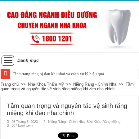
Danh mục
Tình trạng răng bị đau khi nhai và cách xử lý hiệu quả
Trang chủ
>>
Nha Khoa Thẩm Mỹ
>>
Niềng Răng - Chỉnh Nha
>>
Tầm
quan trọng và nguyên tắc vệ sinh răng miệng khi đeo nha chỉnh
Tầm quan trọng và nguyên tắc vệ sinh răng
miệng khi đeo nha chỉnh
25 Tháng 5, 2023
Niềng Răng - Chỉnh Nha
,
Sức Khỏe Răng Miệng
307 Lượt xem