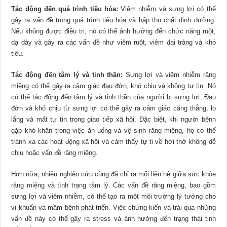
Tác động đến quá trình tiêu hóa:
Viêm nhiễm và sưng lợi có thể
gây ra vấn đề trong quá trình tiêu hóa và hấp thụ chất dinh dưỡng.
Nếu không được điều trị, nó có thể ảnh hưởng đến chức năng ruột,
dạ dày và gây ra các vấn đề như viêm ruột, viêm đại tràng và khó
tiêu.
Tác động đến tâm lý và tinh thần:
Sưng lợi và viêm nhiễm răng
miệng có thể gây ra cảm giác đau đớn, khó chịu và không tự tin. Nó
có thể tác động đến tâm lý và tinh thần của người bị sưng lợi. Đau
đớn và khó chịu từ sưng lợi có thể gây ra cảm giác căng thẳng, lo
lắng và mất tự tin trong giao tiếp xã hội. Đặc biệt, khi người bệnh
gặp khó khăn trong việc ăn uống và vệ sinh răng miệng, họ có thể
tránh xa các hoạt động xã hội và cảm thấy tự ti về hơi thở không dễ
chịu hoặc vấn đề răng miệng.
Hơn nữa, nhiều nghiên cứu cũng đã chỉ ra mối liên hệ giữa sức khỏe
răng miệng và tình trạng tâm lý. Các vấn đề răng miệng, bao gồm
sưng lợi và viêm nhiễm, có thể tạo ra một môi trường lý tưởng cho
vi khuẩn và mầm bệnh phát triển. Việc chứng kiến ​​và trải qua những
vấn đề này có thể gây ra stress và ảnh hưởng đến trạng thái tinh