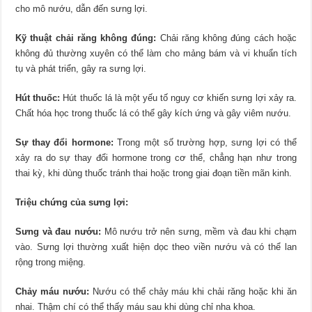
cho mô nướu, dẫn đến sưng lợi.
Kỹ thuật chải răng không đúng:
Chải răng không đúng cách hoặc
không đủ thường xuyên có thể làm cho mảng bám và vi khuẩn tích
tụ và phát triển, gây ra sưng lợi.
Hút thuốc:
Hút thuốc lá là một yếu tố nguy cơ khiến sưng lợi xảy ra.
Chất hóa học trong thuốc lá có thể gây kích ứng và gây viêm nướu.
Sự thay đổi hormone:
Trong một số trường hợp, sưng lợi có thể
xảy ra do sự thay đổi hormone trong cơ thể, chẳng hạn như trong
thai kỳ, khi dùng thuốc tránh thai hoặc trong giai đoạn tiền mãn kinh.
Triệu chứng của sưng lợi:
Sưng và đau nướu:
Mô nướu trở nên sưng, mềm và đau khi chạm
vào. Sưng lợi thường xuất hiện dọc theo viền nướu và có thể lan
rộng trong miệng.
Chảy máu nướu:
Nướu có thể chảy máu khi chải răng hoặc khi ăn
nhai. Thậm chí có thể thấy máu sau khi dùng chỉ nha khoa.