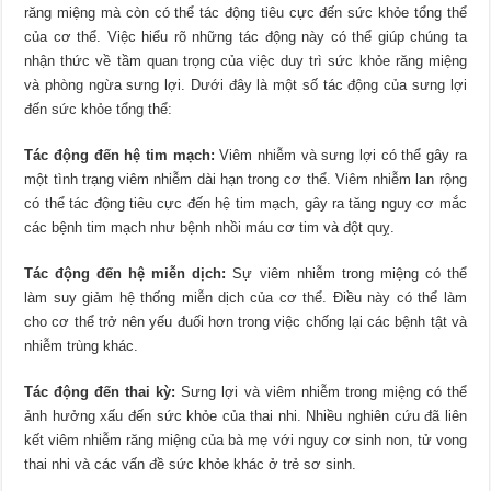
răng miệng mà còn có thể tác động tiêu cực đến sức khỏe tổng thể
của cơ thể. Việc hiểu rõ những tác động này có thể giúp chúng ta
nhận thức về tầm quan trọng của việc duy trì sức khỏe răng miệng
và phòng ngừa sưng lợi. Dưới đây là một số tác động của sưng lợi
đến sức khỏe tổng thể:
Tác động đến hệ tim mạch:
Viêm nhiễm và sưng lợi có thể gây ra
một tình trạng viêm nhiễm dài hạn trong cơ thể. Viêm nhiễm lan rộng
có thể tác động tiêu cực đến hệ tim mạch, gây ra tăng nguy cơ mắc
các bệnh tim mạch như bệnh nhồi máu cơ tim và đột quỵ.
Tác động đến hệ miễn dịch:
Sự viêm nhiễm trong miệng có thể
làm suy giảm hệ thống miễn dịch của cơ thể. Điều này có thể làm
cho cơ thể trở nên yếu đuối hơn trong việc chống lại các bệnh tật và
nhiễm trùng khác.
Tác động đến thai kỳ:
Sưng lợi và viêm nhiễm trong miệng có thể
ảnh hưởng xấu đến sức khỏe của thai nhi. Nhiều nghiên cứu đã liên
kết viêm nhiễm răng miệng của bà mẹ với nguy cơ sinh non, tử vong
thai nhi và các vấn đề sức khỏe khác ở trẻ sơ sinh.