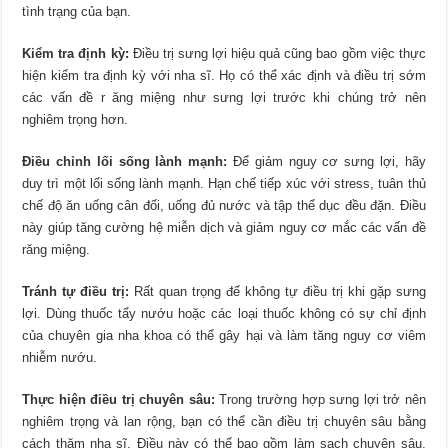
tình trạng của bạn.
Kiểm tra định kỳ:
Điều trị sưng lợi hiệu quả cũng bao gồm việc thực
hiện kiểm tra định kỳ với nha sĩ. Họ có thể xác định và điều trị sớm
các vấn đề r ăng miệng như sưng lợi trước khi chúng trở nên
nghiêm trọng hơn.
Điều chỉnh lối sống lành mạnh:
Để giảm nguy cơ sưng lợi, hãy
duy trì một lối sống lành mạnh. Hạn chế tiếp xúc với stress, tuân thủ
chế độ ăn uống cân đối, uống đủ nước và tập thể dục đều đặn. Điều
này giúp tăng cường hệ miễn dịch và giảm nguy cơ mắc các vấn đề
răng miệng.
Tránh tự điều trị:
Rất quan trọng để không tự điều trị khi gặp sưng
lợi. Dùng thuốc tẩy nướu hoặc các loại thuốc không có sự chỉ định
của chuyên gia nha khoa có thể gây hại và làm tăng nguy cơ viêm
nhiễm nướu.
Thực hiện điều trị chuyên sâu:
Trong trường hợp sưng lợi trở nên
nghiêm trọng và lan rộng, bạn có thể cần điều trị chuyên sâu bằng
cách thăm nha sĩ. Điều này có thể bao gồm làm sạch chuyên sâu,