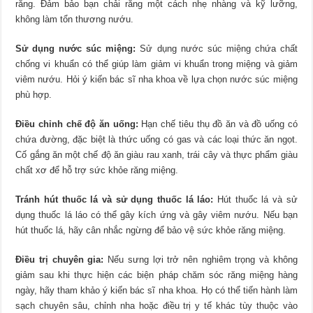
răng. Đảm bảo bạn chải răng một cách nhẹ nhàng và kỹ lưỡng,
không làm tổn thương nướu.
Sử dụng nước súc miệng:
Sử dụng nước súc miệng chứa chất
chống vi khuẩn có thể giúp làm giảm vi khuẩn trong miệng và giảm
viêm nướu. Hỏi ý kiến ​​bác sĩ nha khoa về lựa chọn nước súc miệng
phù hợp.
Điều chỉnh chế độ ăn uống:
Hạn chế tiêu thụ đồ ăn và đồ uống có
chứa đường, đặc biệt là thức uống có gas và các loại thức ăn ngọt.
Cố gắng ăn một chế độ ăn giàu rau xanh, trái cây và thực phẩm giàu
chất xơ để hỗ trợ sức khỏe răng miệng.
Tránh hút thuốc lá và sử dụng thuốc lá láo:
Hút thuốc lá và sử
dụng thuốc lá láo có thể gây kích ứng và gây viêm nướu. Nếu bạn
hút thuốc lá, hãy cân nhắc ngừng để bảo vệ sức khỏe răng miệng.
Điều trị chuyên gia:
Nếu sưng lợi trở nên nghiêm trọng và không
giảm sau khi thực hiện các biện pháp chăm sóc răng miệng hàng
ngày, hãy tham khảo ý kiến ​​bác sĩ nha khoa. Họ có thể tiến hành làm
sạch chuyên sâu, chỉnh nha hoặc điều trị y tế khác tùy thuộc vào