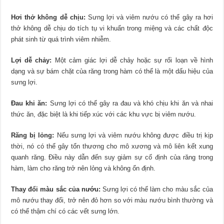
Hơi thở không dễ chịu:
Sưng lợi và viêm nướu có thể gây ra hơi
thở không dễ chịu do tích tụ vi khuẩn trong miệng và các chất độc
phát sinh từ quá trình viêm nhiễm.
Lợi dễ chảy:
Một cảm giác lợi dễ chảy hoặc sự rối loạn về hình
dạng và sự bám chặt của răng trong hàm có thể là một dấu hiệu của
sưng lợi.
Đau khi ăn:
Sưng lợi có thể gây ra đau và khó chịu khi ăn và nhai
thức ăn, đặc biệt là khi tiếp xúc với các khu vực bị viêm nướu.
Răng bị lỏng:
Nếu sưng lợi và viêm nướu không được điều trị kịp
thời, nó có thể gây tổn thương cho mô xương và mô liên kết xung
quanh răng. Điều này dẫn đến suy giảm sự cố định của răng trong
hàm, làm cho răng trở nên lỏng và không ổn định.
Thay đổi màu sắc của nướu:
Sưng lợi có thể làm cho màu sắc của
mô nướu thay đổi, trở nên đỏ hơn so với màu nướu bình thường và
có thể thậm chí có các vết sưng lớn.