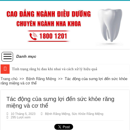
Danh mục
Tình trạng răng bị đau khi nhai và cách xử lý hiệu quả
Những ảnh hưởng của cao răng đối với sức khỏe răng miệng
Trang chủ
>>
Bệnh Răng Miệng
>>
Tác động của sưng lợi đến sức khỏe
răng miệng và cơ thể
Tác động của sưng lợi đến sức khỏe răng
miệng và cơ thể
10 Tháng 5, 2023
Bệnh Răng Miệng
,
Sức Khỏe Răng Miệng
295 Lượt xem