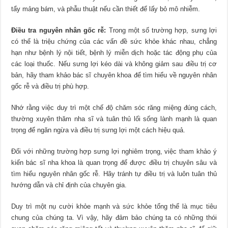
tẩy mảng bám, và phẫu thuật nếu cần thiết để lấy bỏ mô nhiễm.
Điều tra nguyên nhân gốc rễ:
Trong một số trường hợp, sưng lợi
có thể là triệu chứng của các vấn đề sức khỏe khác nhau, chẳng
hạn như bệnh lý nội tiết, bệnh lý miễn dịch hoặc tác động phụ của
các loại thuốc. Nếu sưng lợi kéo dài và không giảm sau điều trị cơ
bản, hãy tham khảo bác sĩ chuyên khoa để tìm hiểu về nguyên nhân
gốc rễ và điều trị phù hợp.
Nhớ rằng việc duy trì một chế độ chăm sóc răng miệng đúng cách,
thường xuyên thăm nha sĩ và tuân thủ lối sống lành mạnh là quan
trọng để ngăn ngừa và điều trị sưng lợi một cách hiệu quả.
Đối với những trường hợp sưng lợi nghiêm trọng, việc tham khảo ý
kiến ​​bác sĩ nha khoa là quan trọng để được điều trị chuyên sâu và
tìm hiểu nguyên nhân gốc rễ. Hãy tránh tự điều trị và luôn tuân thủ
hướng dẫn và chỉ định của chuyên gia.
Duy trì một nụ cười khỏe mạnh và sức khỏe tổng thể là mục tiêu
chung của chúng ta. Vì vậy, hãy đảm bảo chúng ta có những thói