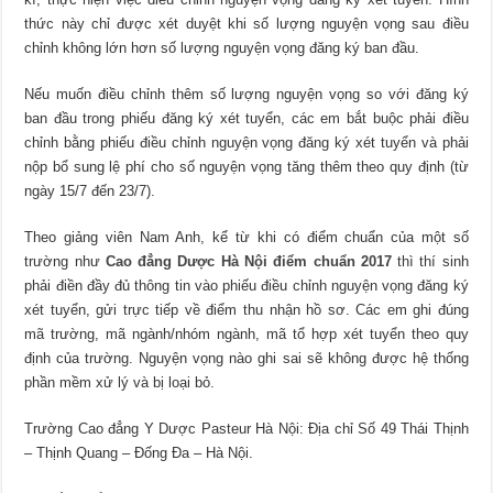
thức này chỉ được xét duyệt khi số lượng nguyện vọng sau điều
chỉnh không lớn hơn số lượng nguyện vọng đăng ký ban đầu.
Nếu muốn điều chỉnh thêm số lượng nguyện vọng so với đăng ký
ban đầu trong phiếu đăng ký xét tuyển, các em bắt buộc phải điều
chỉnh bằng phiếu điều chỉnh nguyện vọng đăng ký xét tuyển và phải
nộp bổ sung lệ phí cho số nguyện vọng tăng thêm theo quy định (từ
ngày 15/7 đến 23/7).
Theo giảng viên Nam Anh, kể từ khi có điểm chuẩn của một số
trường như
Cao đẳng Dược Hà Nội điểm chuẩn 2017
thì t
hí sinh
phải điền đầy đủ thông tin vào phiếu điều chỉnh nguyện vọng đăng ký
xét tuyển, gửi trực tiếp về điểm thu nhận hồ sơ. Các em ghi đúng
mã trường, mã ngành/nhóm ngành, mã tổ hợp xét tuyển theo quy
định của trường. Nguyện vọng nào ghi sai sẽ không được hệ thống
phần mềm xử lý và bị loại bỏ.
Trường Cao đẳng Y Dược Pasteur Hà Nội: Địa chỉ Số 49 Thái Thịnh
– Thịnh Quang – Đống Đa – Hà Nội.