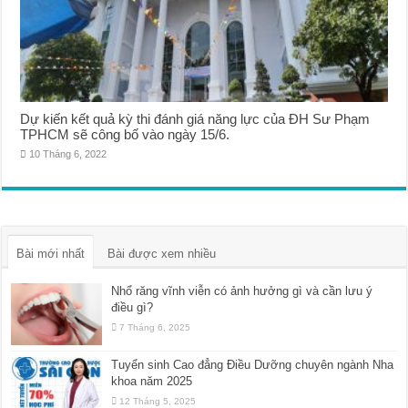
Dự kiến kết quả kỳ thi đánh giá năng lực của ĐH Sư Phạm
TPHCM sẽ công bố vào ngày 15/6.
10 Tháng 6, 2022
Bài mới nhất
Bài được xem nhiều
Nhổ răng vĩnh viễn có ảnh hưởng gì và cần lưu ý
điều gì?
7 Tháng 6, 2025
Tuyển sinh Cao đẳng Điều Dưỡng chuyên ngành Nha
khoa năm 2025
12 Tháng 5, 2025