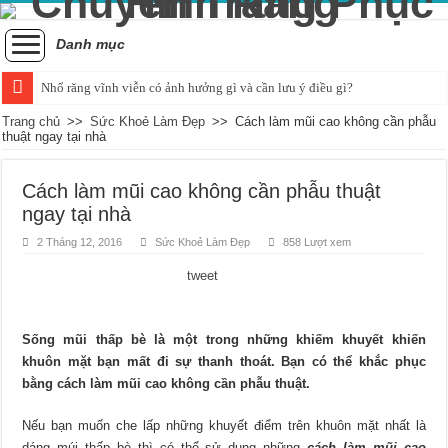
Danh mục
Nhổ răng vĩnh viễn có ảnh hưởng gì và cần lưu ý điều gì?
Tình trạng răng bị đau khi nhai và cách xử lý hiệu quả
Trang chủ
>>
Sức Khoẻ Làm Đẹp
>>
Cách làm mũi cao không cần phẫu
thuật ngay tại nhà
Những ảnh hưởng của cao răng đối với sức khỏe răng miệng
Cách nhận biết và khắc phục tình trạng trẻ bị vỡ răng hiệu quả
Cách làm mũi cao không cần phẫu thuật
ngay tại nhà
Nguyên nhân và cách điều trị sưng nướu răng trong cùng hàm dưới
2 Tháng 12, 2016
Sức Khoẻ Làm Đẹp
858 Lượt xem
Quá trình mọc răng khôn bắt đầu và kéo dài bao lâu?
tweet
Chụp x-quang răng khôn: Khi nào là quyết định hợp lý?
Tác động tiêu cực của hút thuốc đối với sức khỏe răng miệng
Sống mũi thấp bè là một trong những khiếm khuyết khiến
Chảy máu chân răng và dấu hiệu của sự thiếu hụt chất dinh dưỡng
khuôn mặt bạn mất đi sự thanh thoát. Bạn có thể khắc phục
Có nên áp dụng phương pháp đánh răng bằng muối hàng ngày?
bằng cách làm mũi cao không cần phẫu thuật.
Nếu bạn muốn che lấp những khuyết điểm trên khuôn mặt nhất là
dáng múi thấp bè thì có thể sử dụng những
cách làm mũi cao