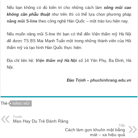
Nếu bạn không có đủ kiên trì cho những cách làm
sống mũi cao
không cần phẫu thuật
như trên thì có thể lựa chọn phương pháp
nâng mũi S-line
theo công nghệ Hàn Quốc – một trào lưu hiện nay.
Nếu muốn nâng mũi S-line thì bạn có thể đến Viện thẩm mỹ Hà Nội
để được TS.BS Mai Mạnh Tuấn một trong những thành viên của Hội
thẩm mỹ và tạo hình Hàn Quốc thực hiện.
Địa chỉ liên hệ:
Viện thẩm mỹ Hà Nội
số 14 Yên Phụ, Ba Đình, Hà
Nội.
Đào Trịnh –
phuchinhrang.edu.vn
Thẻ
NÂNG MŨI
Trước
Mẹo Hay Dụ Trẻ Đánh Răng
Tiếp
Cách làm gọn khuôn mặt bằng
mát – xa hiệu quả