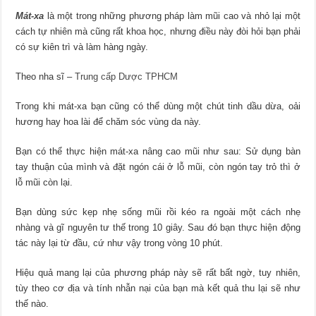
Mát-xa
là một trong những phương pháp làm mũi cao và nhỏ lại một
cách tự nhiên mà cũng rất khoa học, nhưng điều này đòi hỏi bạn phải
có sự kiên trì và làm hàng ngày.
Theo nha sĩ –
Trung cấp Dược TPHCM
Trong khi mát-xa bạn cũng có thể dùng một chút tinh dầu dừa, oải
hương hay hoa lài để chăm sóc vùng da này.
Bạn có thể thực hiện mát-xa nâng cao mũi như sau: Sử dụng bàn
tay thuận của mình và đặt ngón cái ở lỗ mũi, còn ngón tay trỏ thì ở
lỗ mũi còn lại.
Bạn dùng sức kẹp nhẹ sống mũi rồi kéo ra ngoài một cách nhẹ
nhàng và gĩ nguyên tư thế trong 10 giây. Sau đó bạn thực hiện động
tác này lại từ đầu, cứ như vậy trong vòng 10 phút.
Hiệu quả mang lại của phương pháp này sẽ rất bất ngờ, tuy nhiên,
tùy theo cơ địa và tính nhẫn nại của bạn mà kết quả thu lại sẽ như
thế nào.