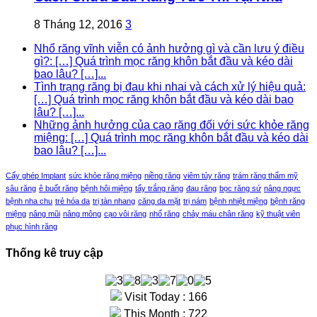
8 Tháng 12, 2016
3
Nhổ răng vĩnh viễn có ảnh hưởng gì và cần lưu ý điều
gì?: […] Quá trình mọc răng khôn bắt đầu và kéo dài
bao lâu? […]...
Tình trạng răng bị đau khi nhai và cách xử lý hiệu quả:
[…] Quá trình mọc răng khôn bắt đầu và kéo dài bao
lâu? […]...
Những ảnh hưởng của cao răng đối với sức khỏe răng
miệng: […] Quá trình mọc răng khôn bắt đầu và kéo dài
bao lâu? […]...
Cấy ghép Implant
sức khỏe răng miệng
niềng răng
viêm tủy răng
trám răng thẩm mỹ
sâu răng
ê buốt răng
bệnh hôi miệng
tẩy trắng răng
đau răng
bọc răng sứ
nâng ngực
bệnh nha chu
trẻ hóa da
trị tàn nhang
căng da mặt
trị nám
bệnh nhiệt miệng
bệnh răng
miệng
nâng mũi
nâng mông
cạo vôi răng
nhổ răng
chảy máu chân răng
kỹ thuật viên
phục hình răng
Thống kê truy cập
Visit Today : 166
This Month : 722