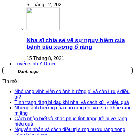
5 Tháng 12, 2021
Nha sĩ chia sẻ về sự nguy hiểm của
bệnh tiêu xương ổ răng
15 Tháng 8, 2021
Tuyển sinh Y Dược
Danh mục
Tin mới
Nhổ răng vĩnh viễn có ảnh hưởng gì và cần lưu ý điều
gì?
Tình trạng răng bị đau khi nhai và cách xử lý hiệu quả
Những ảnh hưởng của cao răng đối với sức khỏe răng
miệng
Cách nhận biết và khắc phục tình trạng trẻ bị vỡ răng
hiệu quả
Nguyên nhân và cách điều trị sưng nướu răng trong
cùng hàm dưới