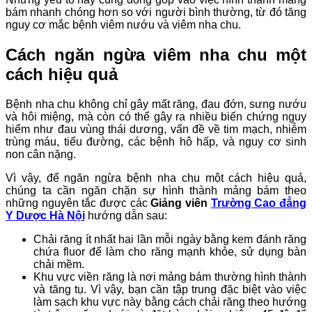
bám nhanh chóng hơn so với người bình thường, từ đó tăng
nguy cơ mắc bệnh viêm nướu và viêm nha chu.
Cách ngăn ngừa viêm nha chu một
cách hiệu quả
Bệnh nha chu không chỉ gây mất răng, đau đớn, sưng nướu
và hôi miệng, mà còn có thể gây ra nhiều biến chứng nguy
hiểm như đau vùng thái dương, vấn đề về tim mạch, nhiễm
trùng máu, tiểu đường, các bệnh hô hấp, và nguy cơ sinh
non cân nặng.
Vì vậy, để ngăn ngừa bệnh nha chu một cách hiệu quả,
chúng ta cần ngăn chặn sự hình thành mảng bám theo
những nguyên tắc được các
Giảng viên
Trường Cao đẳng
Y Dược Hà Nội
hướng dẫn sau:
Chải răng ít nhất hai lần mỗi ngày bằng kem đánh răng
chứa fluor để làm cho răng mạnh khỏe, sử dụng bàn
chải mềm.
Khu vực viền răng là nơi mảng bám thường hình thành
và tăng tụ. Vì vậy, bạn cần tập trung đặc biệt vào việc
làm sạch khu vực này bằng cách chải răng theo hướng