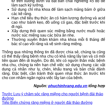
từ trên xuống dưới và đặt bàn chải nghiêng 45 độ để
làm sạch kỹ lưỡng.
Sử dụng chỉ nha khoa để làm sạch mảng bám ở giữa
các kẽ răng.
Hạn chế tiêu thụ thức ăn có hàm lượng đường và acid
cao như bánh kẹo, đồ uống có gas, đặc biệt trước khi
đi ngủ.
Xây dựng thói quen súc miệng bằng nước muối hoặc
nước súc miệng sau các bữa ăn nhẹ.
Thường xuyên thăm khám nha khoa mỗi 6 tháng để
bác sĩ cạo vôi răng và vệ sinh răng miệng.
Thông qua những thông tin đã được chia sẻ, chúng ta cũng
có thể thấy rằng bệnh nha chu có khả năng lây lan và có mối
liên quan đến di truyền. Do đó, khi có người thân mắc bệnh
nha chu, chúng ta nên hạn chế việc sử dụng chung các vật
dụng cá nhân như ly, chén, khẩu trang và bàn chải đánh
răng. Đặc biệt, cần tránh thói quen nhai thức ăn trước khi
cho con nhằm ngăn ngừa việc lây lan của bệnh.
Nguồn:
phuchinhrang.edu.vn
tổng hợp
Trước
Lưu ý chăm sóc răng miệng cho người bệnh đái tháo
đường
Tiếp
Biến chứng răng miệng ở người đái tháo đường