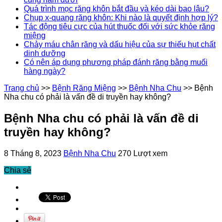
Quá trình mọc răng khôn bắt đầu và kéo dài bao lâu?
Chụp x-quang răng khôn: Khi nào là quyết định hợp lý?
Tác động tiêu cực của hút thuốc đối với sức khỏe răng
miệng
Chảy máu chân răng và dấu hiệu của sự thiếu hụt chất
dinh dưỡng
Có nên áp dụng phương pháp đánh răng bằng muối
hàng ngày?
Trang chủ
>>
Bệnh Răng Miệng
>>
Bệnh Nha Chu
>>
Bệnh
Nha chu có phải là vấn đề di truyền hay không?
Bệnh Nha chu có phải là vấn đề di
truyền hay không?
8 Tháng 8, 2023
Bệnh Nha Chu
270 Lượt xem
Chia sẻ