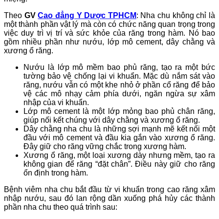
Theo
GV
Cao đẳng Y Dược TPHCM
: Nha chu không chỉ là
một thành phần vật lý mà còn có chức năng quan trọng trong
việc duy trì vị trí và sức khỏe của răng trong hàm. Nó bao
gồm nhiều phần như nướu, lớp mô cement, dây chằng và
xương ổ răng.
Nướu là lớp mô mềm bao phủ răng, tạo ra một bức
tường bảo vệ chống lại vi khuẩn. Mặc dù nắm sát vào
răng, nướu vẫn có một khe nhỏ ở phần cổ răng để bảo
vệ các mô nhạy cảm phía dưới, ngăn ngừa sự xâm
nhập của vi khuẩn.
Lớp mô cement là một lớp mỏng bao phủ chân răng,
giúp nối kết chúng với dây chằng và xương ổ răng.
Dây chằng nha chu là những sợi mạnh mẽ kết nối một
đầu với mô cement và đầu kia gắn vào xương ổ răng.
Đây giữ cho răng vững chắc trong xương hàm.
Xương ổ răng, một loại xương dày nhưng mềm, tạo ra
không gian để răng “đặt chân”. Điều này giữ cho răng
ổn định trong hàm.
Bệnh viêm nha chu bắt đầu từ vi khuẩn trong cao răng xâm
nhập nướu, sau đó lan rộng dần xuống phá hủy các thành
phần nha chu theo quá trình sau: