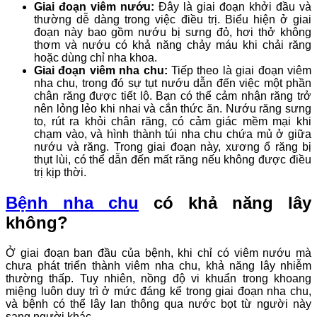
Giai đoạn viêm nướu:
Đây là giai đoạn khởi đầu và
thường dễ dàng trong việc điều trị. Biểu hiện ở giai
đoạn này bao gồm nướu bị sưng đỏ, hơi thở không
thơm và nướu có khả năng chảy máu khi chải răng
hoặc dùng chỉ nha khoa.
Giai đoạn viêm nha chu:
Tiếp theo là giai đoạn viêm
nha chu, trong đó sự tụt nướu dẫn đến việc một phần
chân răng được tiết lộ. Bạn có thể cảm nhận răng trở
nên lỏng lẻo khi nhai và cắn thức ăn. Nướu răng sưng
to, rút ra khỏi chân răng, có cảm giác mềm mại khi
chạm vào, và hình thành túi nha chu chứa mủ ở giữa
nướu và răng. Trong giai đoạn này, xương ổ răng bị
thụt lùi, có thể dẫn đến mất răng nếu không được điều
trị kịp thời.
Bệnh nha chu
có khả năng lây
không?
Ở giai đoạn ban đầu của bệnh, khi chỉ có viêm nướu mà
chưa phát triển thành viêm nha chu, khả năng lây nhiễm
thường thấp. Tuy nhiên, nồng độ vi khuẩn trong khoang
miệng luôn duy trì ở mức đáng kể trong giai đoạn nha chu,
và bệnh có thể lây lan thông qua nước bọt từ người này
sang người khác.