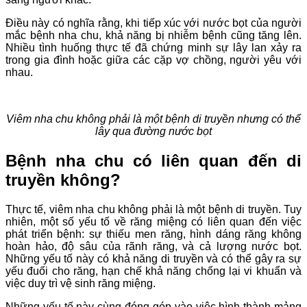
Điều này có nghĩa rằng, khi tiếp xúc với nước bọt của người
mắc bệnh nha chu, khả năng bị nhiễm bệnh cũng tăng lên.
Nhiều tình huống thực tế đã chứng minh sự lây lan xảy ra
trong gia đình hoặc giữa các cặp vợ chồng, người yêu với
nhau.
Viêm nha chu không phải là một bệnh di truyền nhưng có thể
lây qua đường nước bọt
Bệnh nha chu có liên quan đến di
truyền không?
Thực tế, viêm nha chu không phải là một bệnh di truyền. Tuy
nhiên, một số yếu tố về răng miệng có liên quan đến việc
phát triển bệnh: sự thiếu men răng, hình dáng răng không
hoàn hảo, độ sâu của rãnh răng, và cả lượng nước bọt.
Những yếu tố này có khả năng di truyền và có thể gây ra sự
yếu đuối cho răng, hạn chế khả năng chống lại vi khuẩn và
việc duy trì vệ sinh răng miệng.
Những yếu tố này cùng đóng góp vào việc hình thành mảng