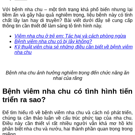
Với bệnh nha chu – một tình trạng khá phổ biến nhưng lại
tiềm ẩn và gây hậu quả nghiêm trọng, liệu bệnh này có tính
chất lây lan hay di truyền? Bài viết dưới đây sẽ cung cấp
thông tin cần thiết để làm sáng tỏ tình hình này.
Viêm nha chu ở trẻ em: Tác hại và cách phòng ngừa
Bệnh viêm nha chu có bị lây không?
Kỹ thuật viên chia sẻ những điều cần biết về bệnh viêm
nha chu
Bệnh nha chu ảnh hưởng nghiêm trọng đến chức năng ăn
nhai của răng
Bệnh viêm nha chu có tình hình tiến
triển ra sao?
Để tìm hiểu rõ về bệnh viêm nha chu và cách nó phát triển,
chúng ta cần thảo luận về cấu trúc phức tạp của nha chu.
Điều này cần thiết vì rất nhiều người vẫn khá mơ hồ khi
phân biệt nha chu và nướu, hai thành phần quan trọng trong
miệng.