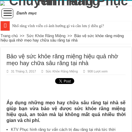
Danh mục
Nhổ răng vĩnh viễn có ảnh hưởng gì và cần lưu ý điều gì?
Tình trạng răng bị đau khi nhai và cách xử lý hiệu quả
Trang chủ
>>
Sức Khỏe Răng Miệng
>>
Bảo vệ sức khỏe răng miệng
hiệu quả nhờ mẹo hay chữa sâu răng tại nhà
Những ảnh hưởng của cao răng đối với sức khỏe răng miệng
Cách nhận biết và khắc phục tình trạng trẻ bị vỡ răng hiệu quả
Bảo vệ sức khỏe răng miệng hiệu quả nhờ
mẹo hay chữa sâu răng tại nhà
Nguyên nhân và cách điều trị sưng nướu răng trong cùng hàm dưới
31 Tháng 3, 2017
Sức Khỏe Răng Miệng
908 Lượt xem
Quá trình mọc răng khôn bắt đầu và kéo dài bao lâu?
Chụp x-quang răng khôn: Khi nào là quyết định hợp lý?
Tác động tiêu cực của hút thuốc đối với sức khỏe răng miệng
Chảy máu chân răng và dấu hiệu của sự thiếu hụt chất dinh dưỡng
Áp dụng những mẹo hay chữa sâu răng tại nhà sẽ
giúp bạn vừa bảo vệ được sức khỏe răng miệng
Có nên áp dụng phương pháp đánh răng bằng muối hàng ngày?
hiệu quả, an toàn mà lại không mất quá nhiều thời
gian và chi phí.
KTV Phục hình răng tư vấn cách trị đau răng tại nhà tức thời