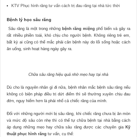
KTV Phục hình răng tư vấn cách trị đau răng tại nhà tức thời
Bệnh lý học sâu răng
Sâu răng là một trong những
bệnh răng miệng
phổ biến và gây ra
rất nhiều phiền toái, khó chịu cho người bệnh. Không riêng trẻ em,
bất kỳ ai cũng có thể mắc phải căn bệnh này do lối sống hoặc cách
ăn uống, sinh hoạt hàng ngày gây ra.
Chữa sâu răng hiệu quả nhờ mẹo hay tại nhà
Dù cho là nguyên nhân gì đi nữa, bệnh nhân mắc bệnh sâu răng nếu
không có biện pháp điều trị dứt điểm thì sẽ thường xuyên chịu đau
đớn, nguy hiểm hơn là phải nhổ cả chiếc răng của mình.
Đối với những người mới bị sâu răng, khi chiếc răng chưa bị ăn mòn
và mức độ sâu còn nhẹ thì có thể tự chữa bệnh tại nhà bằng cách
áp dụng những mẹo hay chữa sâu răng được các chuyên gia
Kỹ
thuật phục hình răng
tư vấn, cụ thể: