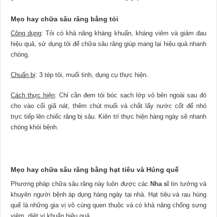
Mẹo hay chữa sâu răng bằng tỏi
Công dụng
: Tỏi có khả năng kháng khuẩn, kháng viêm và giảm đau
hiệu quả, sử dụng tỏi để chữa sâu răng giúp mang lại hiệu quả nhanh
chóng.
Chuẩn bị
: 3 tép tỏi, muối tinh, dụng cụ thực hiện.
Cách thực hiện
: Chỉ cần đem tỏi bóc sạch lớp vỏ bên ngoài sau đó
cho vào cối giã nát, thêm chút muối và chắt lấy nước cốt để nhỏ
trực tiếp lên chiếc răng bị sâu. Kiên trì thực hiện hàng ngày sẽ nhanh
chóng khỏi bệnh.
Mẹo hay chữa sâu răng bằng hạt tiêu và Húng quế
Phương pháp chữa sâu răng này luôn được các
Nha sĩ
tin tưởng và
khuyên người bệnh áp dụng hàng ngày tại nhà. Hạt tiêu và rau húng
quế là những gia vị vô cùng quen thuộc và có khả năng chống sưng
viêm, diệt vi khuẩn hiệu quả.