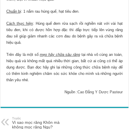
Chuẩn bị
: 1 nắm rau húng quế, hạt tiêu đen.
Cách thực hiện
: Húng quế đem rửa sạch rồi nghiền nát với vài hạt
tiêu đen, khi có được hồn hợp đặc thì đắp trực tiếp lên vùng răng
đau sẽ giúp giảm nhanh các cơn đau do bệnh gây ra và chữa bệnh
hiệu quả.
Trên đây là một số
mẹo hãy chữa sâu răng
tại nhà vô cùng an toàn,
hiệu quả và không mất quá nhiều thời gian, bất cứ ai cũng có thể áp
dụng được. Bạn đọc hãy ghi lại những công thức chữa bệnh này để
có thêm kinh nghiệm chăm sóc sức khỏe cho mình và những người
thân yêu nhé.
Nguồn :
Cao Đẳng Y Dược Pasteur
Trước
Vì sao mọc răng Khôn mà
không mọc răng Ngu?