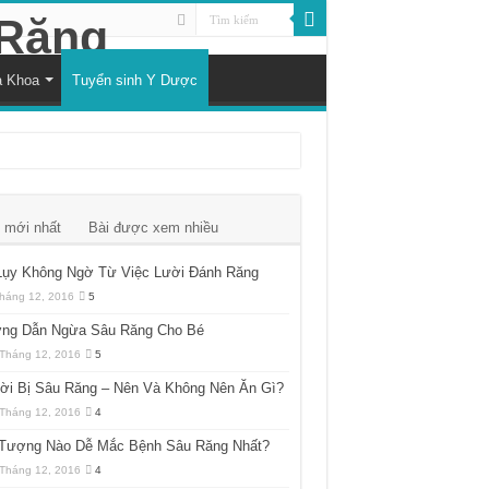
a Khoa
Tuyển sinh Y Dược
 mới nhất
Bài được xem nhiều
Lụy Không Ngờ Từ Việc Lười Đánh Răng
háng 12, 2016
5
ng Dẫn Ngừa Sâu Răng Cho Bé
Tháng 12, 2016
5
ời Bị Sâu Răng – Nên Và Không Nên Ăn Gì?
Tháng 12, 2016
4
 Tượng Nào Dễ Mắc Bệnh Sâu Răng Nhất?
Tháng 12, 2016
4