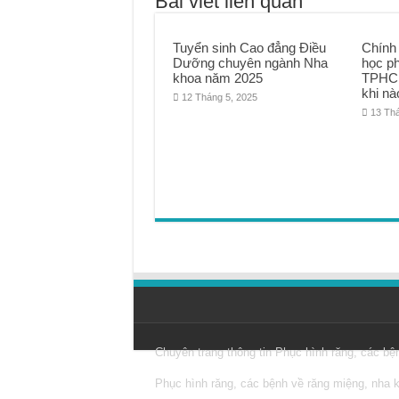
Bài viết liên quan
Tuyển sinh Cao đẳng Điều
Chính
Dưỡng chuyên ngành Nha
học p
khoa năm 2025
TPHCM
khi nà
12 Tháng 5, 2025
13 Th
Chuyên trang thông tin
Phục hình răng
, các bệ
Phục hình răng, các bệnh về răng miệng, nha 