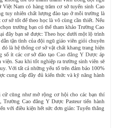
ở Việt Nam có hàng trăm cơ sở tuyển sinh Cao
 tuy nhiên chất lượng đào tạo ở mỗi trường là
cơ sở tốt để theo học là vô cùng cần thiết. Nếu
 chọn trường bạn có thể tham khảo Trường Cao
ại đây bạn sẽ được: Theo học dưới một lộ trình
g dẫn tận tình của đội ngũ giáo viên giỏi chuyên
đó là hệ thống cơ sở vật chất khang trang hiện
g số ít các cơ sở đào tạo
Cao đẳng Y Dược
áp
iện. Sau khi tốt nghiệp ra trường sinh viên sẽ
uy. Với tất cả những yếu tố trên đảm bảo 100%
được cung cấp đầy đủ kiến thức và kỹ năng hành
i cử cũng như mở rộng cơ hội cho các bạn thí
y, Trường Cao đẳng Y Dược Pasteur tiến hành
yển với điều kiện hết sức đơn giản: Tuyển thẳng