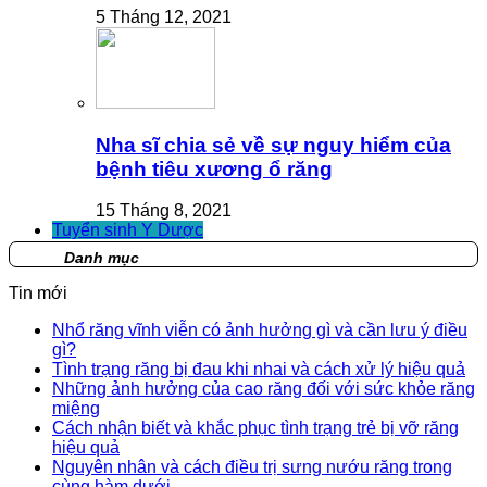
5 Tháng 12, 2021
Nha sĩ chia sẻ về sự nguy hiểm của
bệnh tiêu xương ổ răng
15 Tháng 8, 2021
Tuyển sinh Y Dược
Danh mục
Tin mới
Nhổ răng vĩnh viễn có ảnh hưởng gì và cần lưu ý điều
gì?
Tình trạng răng bị đau khi nhai và cách xử lý hiệu quả
Những ảnh hưởng của cao răng đối với sức khỏe răng
miệng
Cách nhận biết và khắc phục tình trạng trẻ bị vỡ răng
hiệu quả
Nguyên nhân và cách điều trị sưng nướu răng trong
cùng hàm dưới