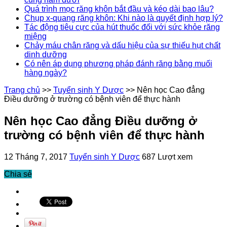
Quá trình mọc răng khôn bắt đầu và kéo dài bao lâu?
Chụp x-quang răng khôn: Khi nào là quyết định hợp lý?
Tác động tiêu cực của hút thuốc đối với sức khỏe răng
miệng
Chảy máu chân răng và dấu hiệu của sự thiếu hụt chất
dinh dưỡng
Có nên áp dụng phương pháp đánh răng bằng muối
hàng ngày?
Trang chủ
>>
Tuyển sinh Y Dược
>>
Nên học Cao đẳng
Điều dưỡng ở trường có bệnh viên để thực hành
Nên học Cao đẳng Điều dưỡng ở
trường có bệnh viên để thực hành
12 Tháng 7, 2017
Tuyển sinh Y Dược
687 Lượt xem
Chia sẻ