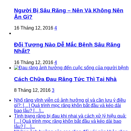
Người Bị Sâu Răng – Nên Và Không Nên
Ăn Gì?
16 Tháng 12, 2016
4
Đối Tượng Nào Dễ Mắc Bệnh Sâu Răng
Nhất?
16 Tháng 12, 2016
4
Cách Chữa Đau Răng Tức Thì Tại Nhà
8 Tháng 12, 2016
3
Nhổ răng vĩnh viễn có ảnh hưởng gì và cần lưu ý điều
gì?: […] Quá trình mọc răng khôn bắt đầu và kéo dài
bao lâu? […]...
Tình trạng răng bị đau khi nhai và cách xử lý hiệu quả:
[…] Quá trình mọc răng khôn bắt đầu và kéo dài bao
lâu? […]...