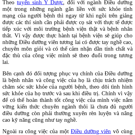
Theo
tuyển sinh Y Dược
, đối với ngành Điều dưỡng
một trong những ngành gắn liền với sức khỏe tính
mạng của người bệnh thì ngay từ khi ngồi trên giảng
được các thí sinh cần phải được cọ sát với thực tế được
tiếp xúc với môi trường bệnh viện thật và bệnh nhân
thât. Vì vậy được thực hành tại bệnh viện sẽ giúp cho
những Điều dưỡng viên tương lai có được tay nghề cao,
chuyên môn giỏi và có thể cảm nhận dần tính chất và
đặc thù của công việc mình sẽ theo đuổi trong tương
lai.
Bên cạnh đó đối tượng phục vụ chính của Điều dưỡng
là bệnh nhân và công việc của họ là chịu trách nhiệm
chăm sóc sức khỏe của người bệnh, theo dõi tình hình
sức khỏe của họ trước và sau khi điều trị. Chính vì vậy
để có thể hoàn thành tốt công việc của mình việc nắm
vững kiến thức chuyên ngành thôi là chưa đủ người
điều dưỡng còn phải thường xuyên rèn luyện và nâng
cao kỹ năng cũng như tay nghề.
Ngoài ra công việc của một
Điều dưỡng viên
vô cùng