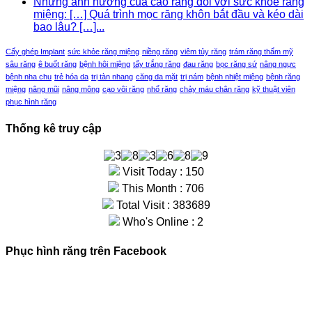
Những ảnh hưởng của cao răng đối với sức khỏe răng
miệng: […] Quá trình mọc răng khôn bắt đầu và kéo dài
bao lâu? […]...
Cấy ghép Implant
sức khỏe răng miệng
niềng răng
viêm tủy răng
trám răng thẩm mỹ
sâu răng
ê buốt răng
bệnh hôi miệng
tẩy trắng răng
đau răng
bọc răng sứ
nâng ngực
bệnh nha chu
trẻ hóa da
trị tàn nhang
căng da mặt
trị nám
bệnh nhiệt miệng
bệnh răng
miệng
nâng mũi
nâng mông
cạo vôi răng
nhổ răng
chảy máu chân răng
kỹ thuật viên
phục hình răng
Thống kê truy cập
Visit Today : 150
This Month : 706
Total Visit : 383689
Who's Online : 2
Phục hình răng trên Facebook