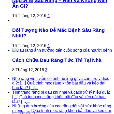
Người Bị Sâu Răng – Nên Và Không Nên
Ăn Gì?
16 Tháng 12, 2016
4
Đối Tượng Nào Dễ Mắc Bệnh Sâu Răng
Nhất?
16 Tháng 12, 2016
4
Cách Chữa Đau Răng Tức Thì Tại Nhà
8 Tháng 12, 2016
3
Nhổ răng vĩnh viễn có ảnh hưởng gì và cần lưu ý điều
gì?: […] Quá trình mọc răng khôn bắt đầu và kéo dài
bao lâu? […]...
Tình trạng răng bị đau khi nhai và cách xử lý hiệu quả:
[…] Quá trình mọc răng khôn bắt đầu và kéo dài bao
lâu? […]...
Những ảnh hưởng của cao răng đối với sức khỏe răng
miệng: […] Quá trình mọc răng khôn bắt đầu và kéo dài