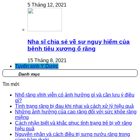
5 Tháng 12, 2021
Nha sĩ chia sẻ về sự nguy hiểm của
bệnh tiêu xương ổ răng
15 Tháng 8, 2021
Tuyển sinh Y Dược
Danh mục
Tin mới
Nhổ răng vĩnh viễn có ảnh hưởng gì và cần lưu ý điều
gì?
Tình trạng răng bị đau khi nhai và cách xử lý hiệu quả
Những ảnh hưởng của cao răng đối với sức khỏe răng
miệng
Cách nhận biết và khắc phục tình trạng trẻ bị vỡ răng
hiệu quả
Nguyên nhân và cách điều trị sưng nướu răng trong
cùng hàm dưới