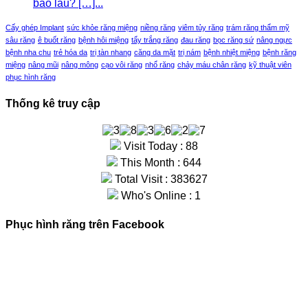
bao lâu? […]...
Cấy ghép Implant
sức khỏe răng miệng
niềng răng
viêm tủy răng
trám răng thẩm mỹ
sâu răng
ê buốt răng
bệnh hôi miệng
tẩy trắng răng
đau răng
bọc răng sứ
nâng ngực
bệnh nha chu
trẻ hóa da
trị tàn nhang
căng da mặt
trị nám
bệnh nhiệt miệng
bệnh răng
miệng
nâng mũi
nâng mông
cạo vôi răng
nhổ răng
chảy máu chân răng
kỹ thuật viên
phục hình răng
Thống kê truy cập
Visit Today : 88
This Month : 644
Total Visit : 383627
Who's Online : 1
Phục hình răng trên Facebook