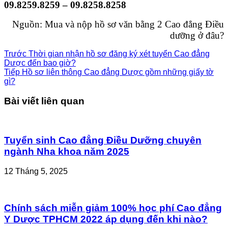
09.8259.8259 – 09.8258.8258
Nguồn: Mua và nộp hồ sơ văn bằng 2 Cao đẳng Điều
dưỡng ở đâu?
Trước
Thời gian nhận hồ sơ đăng ký xét tuyển Cao đẳng
Dược đến bao giờ?
Tiếp
Hồ sơ liên thông Cao đẳng Dược gồm những giấy tờ
gì?
Bài viết liên quan
Tuyển sinh Cao đẳng Điều Dưỡng chuyên
ngành Nha khoa năm 2025
12 Tháng 5, 2025
Chính sách miễn giảm 100% học phí Cao đẳng
Y Dược TPHCM 2022 áp dụng đến khi nào?