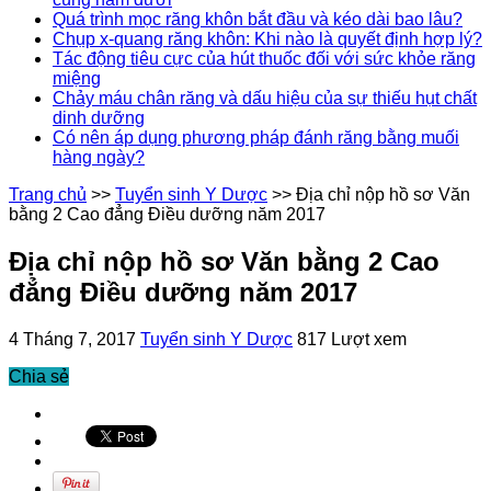
Quá trình mọc răng khôn bắt đầu và kéo dài bao lâu?
Chụp x-quang răng khôn: Khi nào là quyết định hợp lý?
Tác động tiêu cực của hút thuốc đối với sức khỏe răng
miệng
Chảy máu chân răng và dấu hiệu của sự thiếu hụt chất
dinh dưỡng
Có nên áp dụng phương pháp đánh răng bằng muối
hàng ngày?
Trang chủ
>>
Tuyển sinh Y Dược
>>
Địa chỉ nộp hồ sơ Văn
bằng 2 Cao đẳng Điều dưỡng năm 2017
Địa chỉ nộp hồ sơ Văn bằng 2 Cao
đẳng Điều dưỡng năm 2017
4 Tháng 7, 2017
Tuyển sinh Y Dược
817 Lượt xem
Chia sẻ