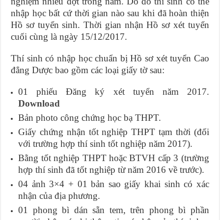
nghiệm nhiều đợt trong năm. Do đó thí sinh có thể
nhập học bất cứ thời gian nào sau khi đã hoàn thiện
Hồ sơ tuyển sinh. Thời gian nhận Hồ sơ xét tuyển
cuối cùng là ngày 15/12/2017.
Thí sinh có nhập học chuẩn bị Hồ sơ xét tuyển Cao
đẳng Dược bao gồm các loại giấy tờ sau:
01 phiếu Đăng ký xét tuyển năm 2017.
Download
Bản photo công chứng học bạ THPT.
Giấy chứng nhận tốt nghiệp THPT tạm thời (đối
với trường hợp thí sinh tốt nghiệp năm 2017).
Bằng tốt nghiệp THPT hoặc BTVH cấp 3 (trường
hợp thí sinh đã tốt nghiệp từ năm 2016 về trước).
04 ảnh 3×4 + 01 bản sao giấy khai sinh có xác
nhận của địa phương.
01 phong bì dán sẵn tem, trên phong bì phần