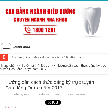
Danh mục
Tình trạng răng bị đau khi nhai và cách xử lý hiệu quả
Trang chủ
>>
Tuyển sinh Y Dược
>>
Hướng dẫn cách thức đăng ký trực
tuyến Cao đẳng Dược năm 2017
Hướng dẫn cách thức đăng ký trực tuyến
Cao đẳng Dược năm 2017
31 Tháng 7, 2017
Tuyển sinh Y Dược
475 Lượt xem