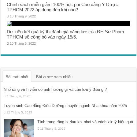
Chính sách miễn giảm 100% học phí Cao đẳng Y Dược
TPHCM 2022 áp dụng đến khi nào?
13 Tháng 9, 2022
Dự kiến kết quả kỳ thi đánh giá năng lực của ĐH Sư Phạm
TPHCM sẽ công bố vào ngày 15/6.
10 Tháng 6, 2022
Bài mới nhất
Bài được xem nhiều
Nhổ răng vĩnh viễn có ảnh hưởng gì và cần lưu ý điều gì?
7 Tháng 6, 2025
Tuyển sinh Cao đẳng Điều Dưỡng chuyên ngành Nha khoa năm 2025
12 Tháng 5, 2025
Tình trạng răng bị đau khi nhai và cách xử lý hiệu quả
11 Tháng 5, 2025