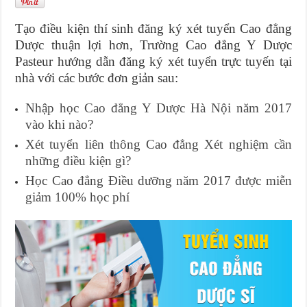
Tạo điều kiện thí sinh đăng ký xét tuyển Cao đẳng
Dược thuận lợi hơn, Trường Cao đẳng Y Dược
Pasteur hướng dẫn đăng ký xét tuyển trực tuyến tại
nhà với các bước đơn giản sau:
Nhập học Cao đẳng Y Dược Hà Nội năm 2017
vào khi nào?
Xét tuyển liên thông Cao đẳng Xét nghiệm cần
những điều kiện gì?
Học Cao đẳng Điều dưỡng năm 2017 được miễn
giảm 100% học phí